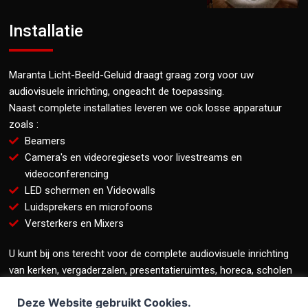
Installatie
Maranta Licht-Beeld-Geluid draagt graag zorg voor uw
audiovisuele inrichting, ongeacht de toepassing.
Naast complete installaties leveren we ook losse apparatuur
zoals :
Beamers
Camera's en videoregiesets voor livestreams en
videoconferencing
LED schermen en Videowalls
Luidsprekers en microfoons
Versterkers en Mixers
U kunt bij ons terecht voor de complete audiovisuele inrichting
van kerken, vergaderzalen, presentatieruimtes, horeca, scholen
en bedrijfsruimtes.
Deze Website gebruikt Cookies.
We leveren merkonafhankelijk, hanteren een snelle service, en